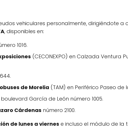
eudos vehiculares personalmente, dirigiéndote a 
FA
, disponibles en:
mero 1016.
xposiciones
(CECONEXPO) en Calzada Ventura Pue
644.
tobuses de Morelia
(TAM) en Periférico Paseo de 
 boulevard García de León número 1005.
ázaro Cárdenas
número 2100.
ión de lunes a viernes
e incluso el módulo de la 