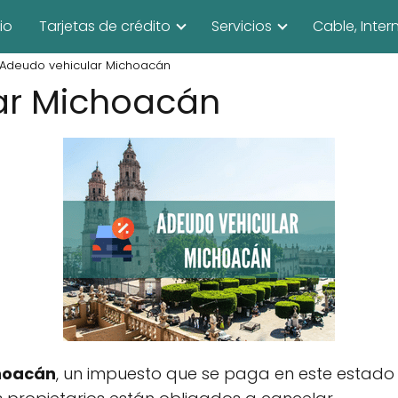
cio
Tarjetas de crédito
Servicios
Cable, Inter
Adeudo vehicular Michoacán
ar Michoacán
hoacán
, un impuesto que se paga en este estad