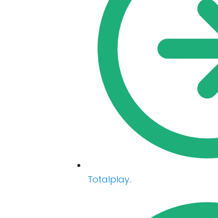
Totalplay
.