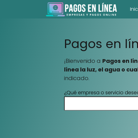
Ini
Pagos en lí
¡Bienvenido a
Pagos en lí
línea la luz, el agua o cu
indicado.
¿Qué empresa o servicio dese