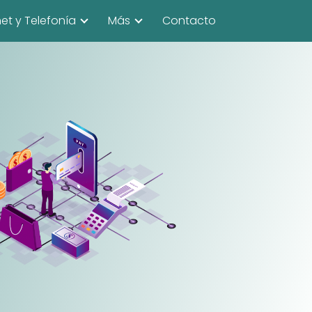
net y Telefonía
Más
Contacto