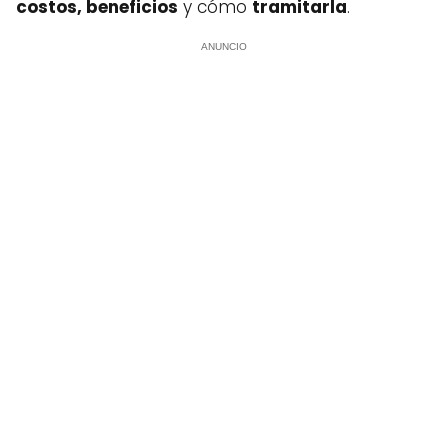
costos, beneficios
y cómo
tramitarla
.
ANUNCIO