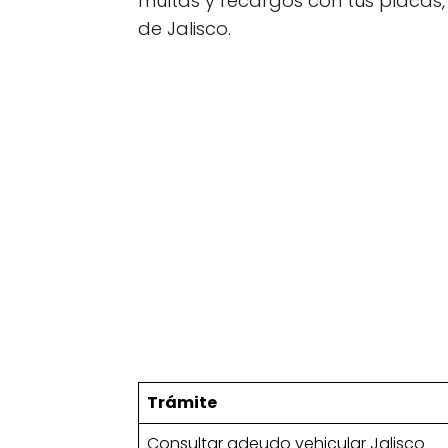
multas y recargos con tus placas
de Jalisco.
Trámite
Consultar adeudo vehicular Jalisco