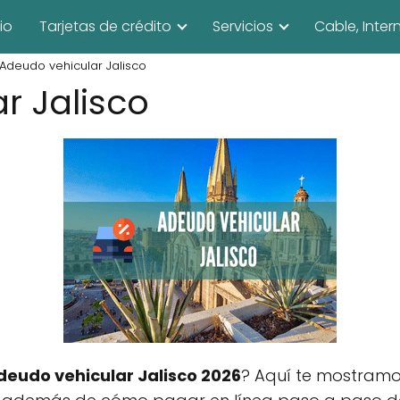
cio
Tarjetas de crédito
Servicios
Cable, Inter
Adeudo vehicular Jalisco
r Jalisco
deudo vehicular Jalisco 2026
? Aquí te mostramo