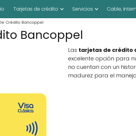
cio
Tarjetas de crédito
Servicios
Cable, Inter
 De Crédito Bancoppel
dito Bancoppel
Las
tarjetas de crédito
excelente opción para n
no cuentan con un histori
madurez para el manejo 