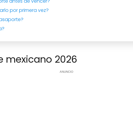
rte antes de vencer?
arlo por primera vez?
asaporte?
a?
te mexicano 2026
ANUNCIO