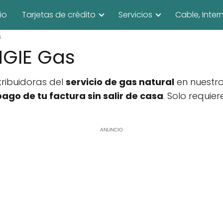
cio
Tarjetas de crédito
Servicios
Cable, Inter
s
NGIE Gas
tribuidoras del
servicio de gas natural
en nuestro
pago de tu factura sin salir de casa
. Solo requie
ANUNCIO