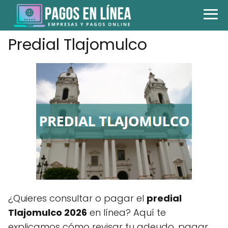
Predial Tlajomulco
¿Quieres consultar o pagar el
predial
Tlajomulco 2026
en línea? Aquí te
explicamos cómo revisar tu adeudo, pagar