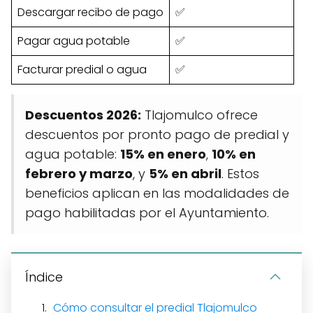
Descargar recibo de pago
✅
Pagar agua potable
✅
Facturar predial o agua
✅
Descuentos 2026:
Tlajomulco ofrece
descuentos por pronto pago de predial y
agua potable:
15% en enero
,
10% en
febrero y marzo
, y
5% en abril
. Estos
beneficios aplican en las modalidades de
pago habilitadas por el Ayuntamiento.
Índice
Cómo consultar el predial Tlajomulco