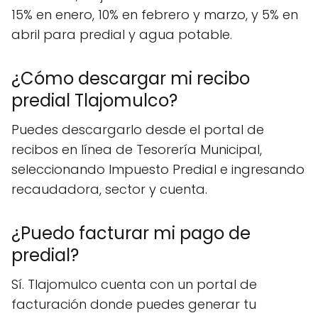
15% en enero, 10% en febrero y marzo, y 5% en
abril para predial y agua potable.
¿Cómo descargar mi recibo
predial Tlajomulco?
Puedes descargarlo desde el portal de
recibos en línea de Tesorería Municipal,
seleccionando Impuesto Predial e ingresando
recaudadora, sector y cuenta.
¿Puedo facturar mi pago de
predial?
Sí. Tlajomulco cuenta con un portal de
facturación donde puedes generar tu