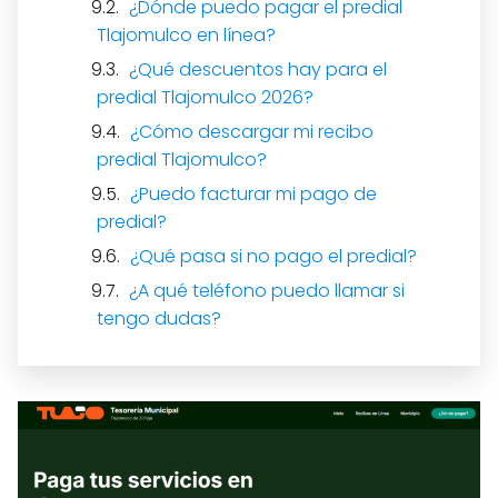
¿Dónde puedo pagar el predial
Tlajomulco en línea?
¿Qué descuentos hay para el
predial Tlajomulco 2026?
¿Cómo descargar mi recibo
predial Tlajomulco?
¿Puedo facturar mi pago de
predial?
¿Qué pasa si no pago el predial?
¿A qué teléfono puedo llamar si
tengo dudas?