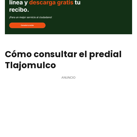
Cómo consultar el predial
Tlajomulco
ANUNCIO