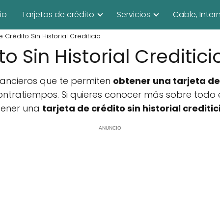
cio
Tarjetas de crédito
Servicios
Cable, Inter
e Crédito Sin Historial Crediticio
o Sin Historial Creditici
inancieros que te permiten
obtener una tarjeta d
ontratiempos. Si quieres conocer más sobre todo 
tener una
tarjeta de crédito sin historial creditic
ANUNCIO