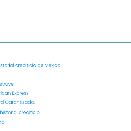
storial crediticio de México.
struye.
rican Express.
rd Garantizada.
istorial crediticio
da.