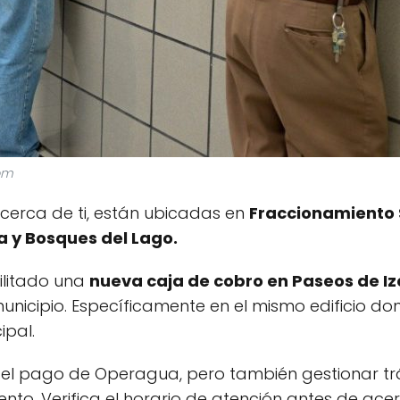
om
erca de ti, están ubicadas en
Fraccionamiento S
 y Bosques del Lago.
ilitado una
nueva caja de cobro en Paseos de Izc
unicipio. Específicamente en el mismo edificio dond
ipal.
ar el pago de Operagua, pero también gestionar t
nto. Verifica el horario de atención antes de ace