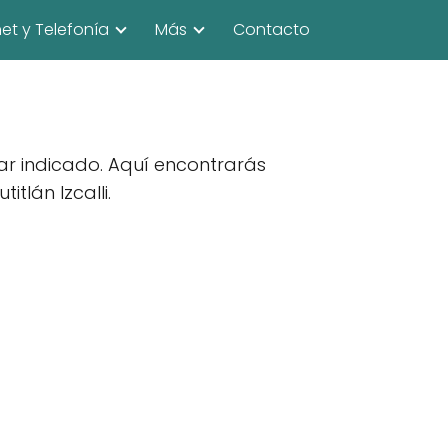
net y Telefonía
Más
Contacto
gar indicado. Aquí encontrarás
lán Izcalli .