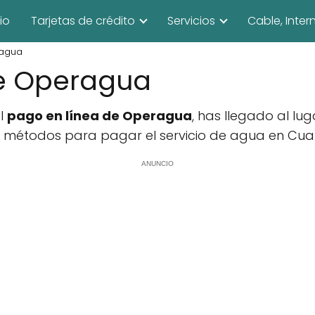
cio
Tarjetas de crédito
Servicios
Cable, Inter
ragua
de Operagua
el
pago en línea de Operagua
, has llegado al lu
métodos para pagar el servicio de agua en Cuautit
ANUNCIO