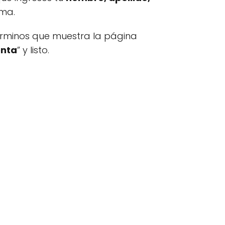
ema.
términos que muestra la página
enta
” y listo.