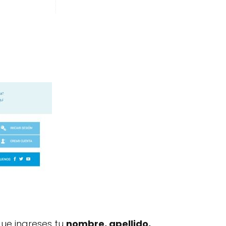
que ingreses tu
nombre, apellido,